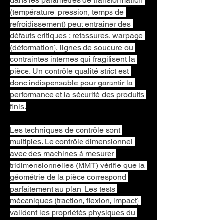
dans les paramètres de transformation 
(température, pression, temps de 
refroidissement) peut entraîner des 
défauts critiques : retassures, warpage 
(déformation), lignes de soudure ou 
contraintes internes qui fragilisent la 
pièce. Un contrôle qualité strict est 
donc indispensable pour garantir la 
performance et la sécurité des produits 
finis.
Les techniques de contrôle sont 
multiples. Le contrôle dimensionnel 
avec des machines à mesurer 
tridimensionnelles (MMT) vérifie que la 
géométrie de la pièce correspond 
parfaitement au plan. Les tests 
mécaniques (traction, flexion, impact) 
valident les propriétés physiques du 