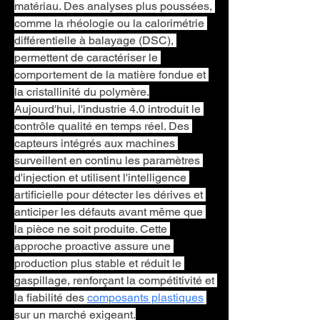
matériau. Des analyses plus poussées, 
comme la rhéologie ou la calorimétrie 
différentielle à balayage (DSC), 
permettent de caractériser le 
comportement de la matière fondue et 
la cristallinité du polymère.
Aujourd'hui, l'industrie 4.0 introduit le 
contrôle qualité en temps réel. Des 
capteurs intégrés aux machines 
surveillent en continu les paramètres 
d'injection et utilisent l'intelligence 
artificielle pour détecter les dérives et 
anticiper les défauts avant même que 
la pièce ne soit produite. Cette 
approche proactive assure une 
production plus stable et réduit le 
gaspillage, renforçant la compétitivité et 
la fiabilité des 
composants plastiques
sur un marché exigeant.