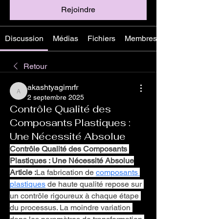
Rejoindre
Discussion
Médias
Fichiers
Membres
Retour
akashtyagimrfr
akashtyagimrfr
2 septembre 2025
Contrôle Qualité des
Composants Plastiques :
Une Nécessité Absolue
Contrôle Qualité des Composants 
Plastiques : Une Nécessité Absolue
Article :
La fabrication de 
composants 
plastiques
 de haute qualité repose sur 
un contrôle rigoureux à chaque étape 
du processus. La moindre variation 