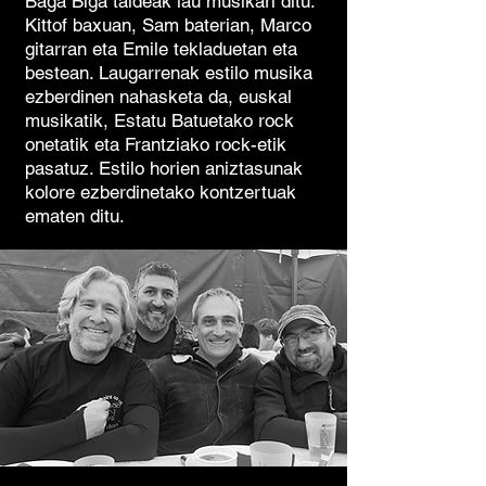
Baga Biga taldeak lau musikari ditu:
Kittof baxuan, Sam baterian, Marco
gitarran eta Emile tekladuetan eta
bestean. Laugarrenak estilo musika
ezberdinen nahasketa da, euskal
musikatik, Estatu Batuetako rock
onetatik eta Frantziako rock-etik
pasatuz. Estilo horien aniztasunak
kolore ezberdinetako kontzertuak
ematen ditu.