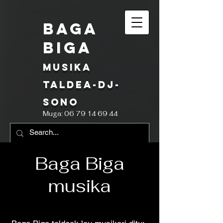
BAGA
BIGA
musika
taldea-
Dj-
Sono
Muga:
06 79 14 69 44
Baga Biga
musika